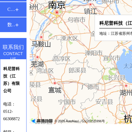
CTC智能底盘
数控机床与装备
联系我们
CONTACT
US
科尼普科
技（江
苏）有限
公司
电话：
0512-
66308872