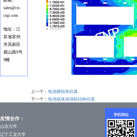
邮箱：
sales@cn-
cnp.com
地址：江
苏省苏州
市高新区
观山路9号
9幢
上一个：
电池模组热仿真
下一个：
电池箱体加强筋结构仿真
友情合作：
山东大学
辽宁工业大学